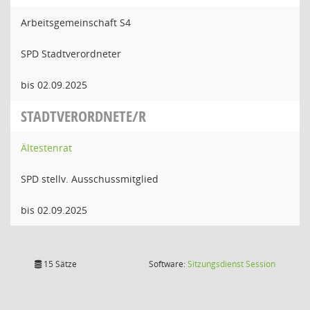
Arbeitsgemeinschaft S4
SPD Stadtverordneter
bis 02.09.2025
STADTVERORDNETE/R
Ältestenrat
SPD stellv. Ausschussmitglied
bis 02.09.2025
(Wird in
15 Sätze
Software:
Sitzungsdienst
Session