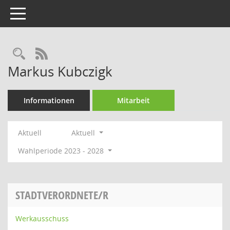
Toggle navigation
Rechercheauswahl
RSS-Feed
Markus Kubczigk
Informationen
Mitarbeit
Aktuell
Aktuell
Wahlperiode 2023 - 2028
STADTVERORDNETE/R
Werkausschuss