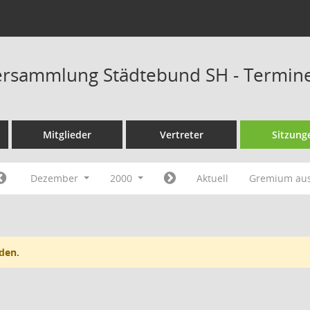
ersammlung Städtebund SH - Termin
Mitglieder
Vertreter
Sitzung
Dezember
2000
Aktuell
Gremium au
den.