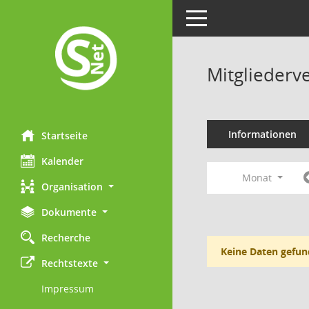
Toggle navigation
Mitgliederv
Informationen
Startseite
Kalender
Monat
Organisation
Dokumente
Recherche
Keine Daten gefun
Rechtstexte
Impressum