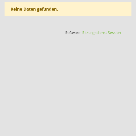
Keine Daten gefunden.
(Wird in
Software:
Sitzungsdienst
Session