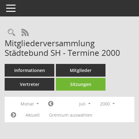
Toggle navigation
Rechercheauswahl
RSS-Feed
Mitgliederversammlung
Städtebund SH - Termine 2000
Informationen
Mitglieder
Vertreter
Sitzungen
Monat
Juli
2000
Aktuell
Gremium auswählen