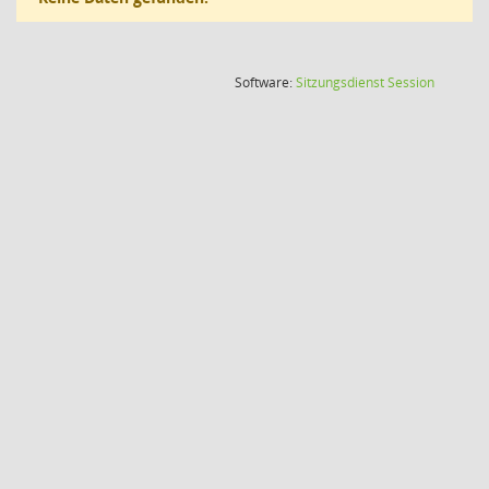
(Wird in
Software:
Sitzungsdienst
Session