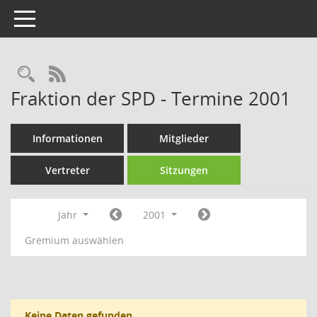
Toggle navigation
Rechercheauswahl
RSS-Feed
Fraktion der SPD - Termine 2001
Informationen
Mitglieder
Vertreter
Sitzungen
Jahr
2001
Gremium auswählen
Keine Daten gefunden.