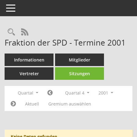
Toggle navigation
Rechercheauswahl
RSS-Feed
Fraktion der SPD - Termine 2001
Informationen
Mitglieder
Vertreter
Sitzungen
Quartal
Quartal 4
2001
Aktuell
Gremium auswählen
Keine Daten gefunden.