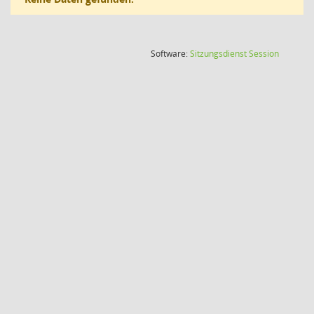
(Wird in
Software:
Sitzungsdienst
Session