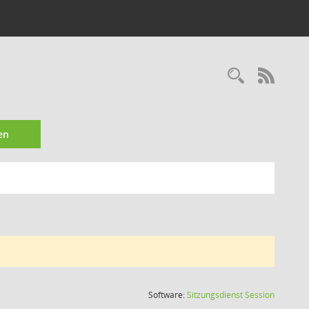
Recherc
RSS-
en
(Wird in
Software:
Sitzungsdienst
Session