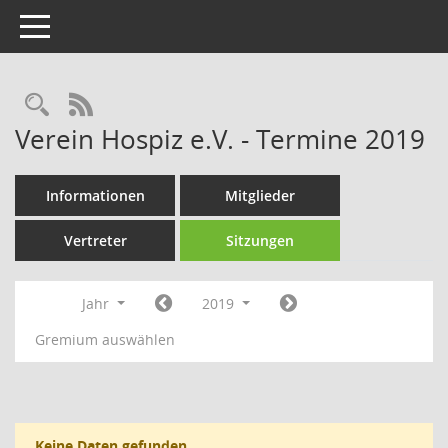
Toggle navigation
Rechercheauswahl
RSS-Feed
Verein Hospiz e.V. - Termine 2019
Informationen
Mitglieder
Vertreter
Sitzungen
Jahr
2019
Gremium auswählen
Keine Daten gefunden.