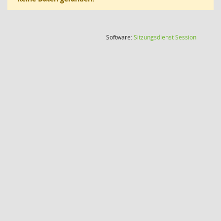
(Wird in
Software:
Sitzungsdienst
Session