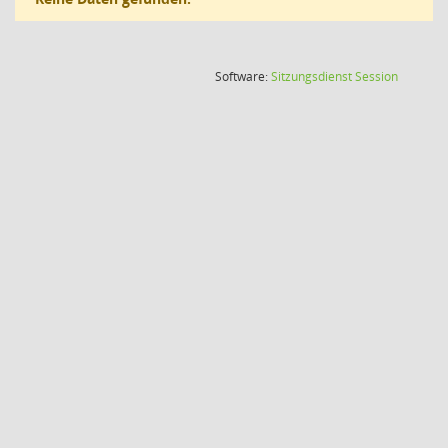
(Wird in
Software:
Sitzungsdienst
Session