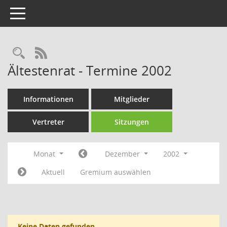
Toggle navigation
Rechercheauswahl
RSS-Feed
Ältestenrat - Termine 2002
Informationen
Mitglieder
Vertreter
Sitzungen
Monat
Dezember
2002
Aktuell
Gremium auswählen
Keine Daten gefunden.