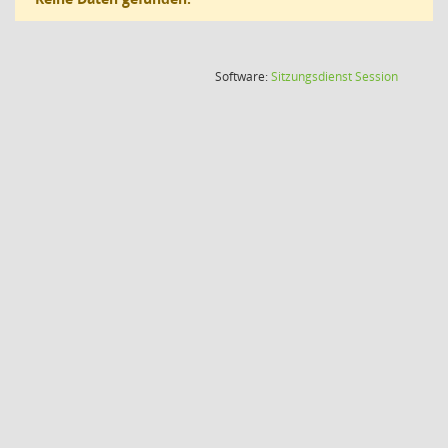
(Wird in
Software:
Sitzungsdienst
Session