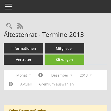
Toggle navigation
Rechercheauswahl
RSS-Feed
Ältestenrat - Termine 2013
Informationen
Mitglieder
Vertreter
Sitzungen
Monat
Dezember
2013
Aktuell
Gremium auswählen
Keine Daten gefunden.