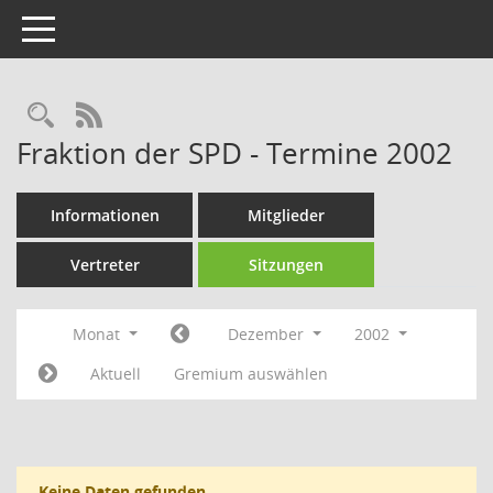
Toggle navigation
Rechercheauswahl
RSS-Feed
Fraktion der SPD - Termine 2002
Informationen
Mitglieder
Vertreter
Sitzungen
Monat
Dezember
2002
Aktuell
Gremium auswählen
Keine Daten gefunden.