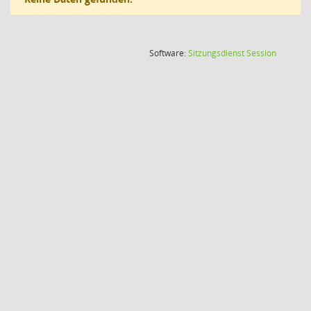
(Wird in
Software:
Sitzungsdienst
Session