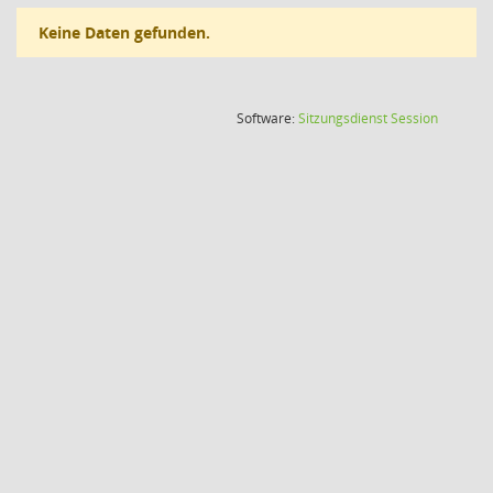
Keine Daten gefunden.
(Wird in
Software:
Sitzungsdienst
Session