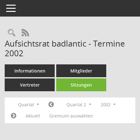
Toggle navigation
Rechercheauswahl
RSS-Feed
Aufsichtsrat badlantic - Termine
2002
Informationen
Mitglieder
Vertreter
Sitzungen
Quartal
Quartal 2
2002
Aktuell
Gremium auswählen