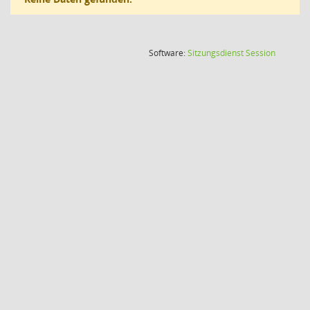
(Wird in
Software:
Sitzungsdienst
Session