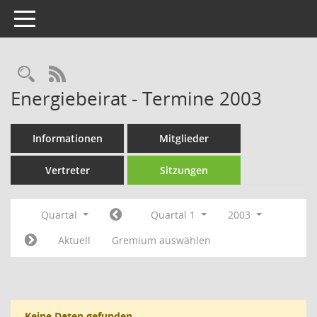
Toggle navigation
Rechercheauswahl
RSS-Feed
Energiebeirat - Termine 2003
Informationen
Mitglieder
Vertreter
Sitzungen
Quartal
Quartal 1
2003
Aktuell
Gremium auswählen
Keine Daten gefunden.