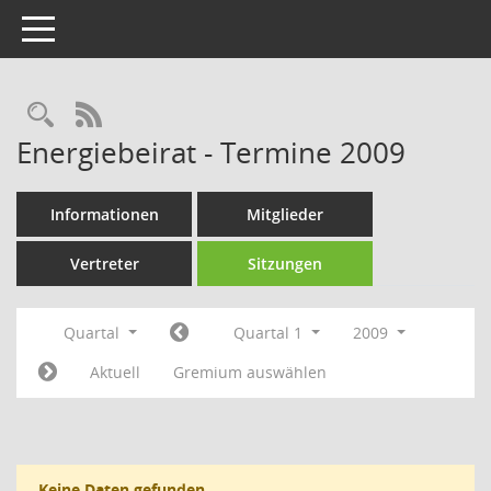
Toggle navigation
Rechercheauswahl
RSS-Feed
Energiebeirat - Termine 2009
Informationen
Mitglieder
Vertreter
Sitzungen
Quartal
Quartal 1
2009
Aktuell
Gremium auswählen
Keine Daten gefunden.