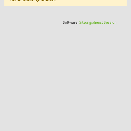
(Wird in
Software:
Sitzungsdienst
Session