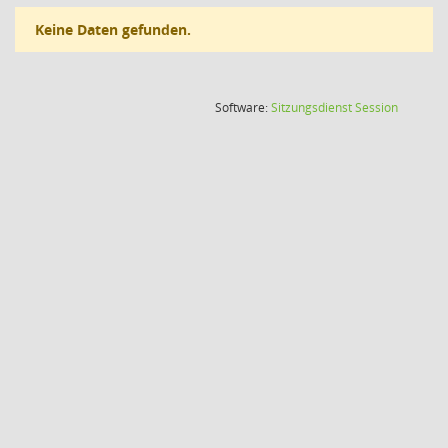
Keine Daten gefunden.
(Wird in
Software:
Sitzungsdienst
Session