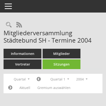
Toggle navigation
Rechercheauswahl
RSS-Feed
Mitgliederversammlung
Städtebund SH - Termine 2004
Informationen
Mitglieder
Vertreter
Sitzungen
Quartal
Quartal 1
2004
Aktuell
Gremium auswählen