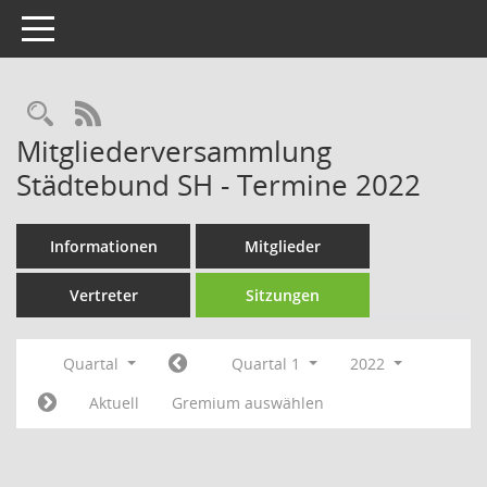
Toggle navigation
Rechercheauswahl
RSS-Feed
Mitgliederversammlung
Städtebund SH - Termine 2022
Informationen
Mitglieder
Vertreter
Sitzungen
Quartal
Quartal 1
2022
Aktuell
Gremium auswählen