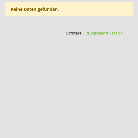
Keine Daten gefunden.
(Wird in
Software:
Sitzungsdienst
Session