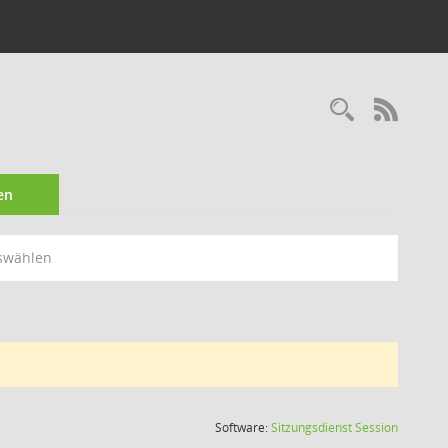
Recherc
RSS-
en
swählen
(Wird in
Software:
Sitzungsdienst
Session