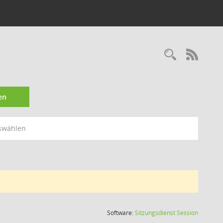
Recherc
RSS-
en
swählen
(Wird in
Software:
Sitzungsdienst
Session