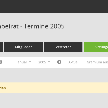
beirat - Termine 2005
Mitglieder
Vertreter
Sitzung
Januar
2005
Aktuell
Gremium au
den.