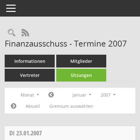
Toggle navigation
Rechercheauswahl
RSS-Feed
Finanzausschuss - Termine 2007
Informationen
Mitglieder
Vertreter
Sitzungen
Monat
Januar
2007
Aktuell
Gremium auswählen
DI
23.01.2007