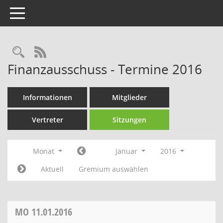
Toggle navigation
Rechercheauswahl
RSS-Feed
Finanzausschuss - Termine 2016
Informationen
Mitglieder
Vertreter
Sitzungen
Monat
Januar
2016
Aktuell
Gremium auswählen
MO
11.01.2016