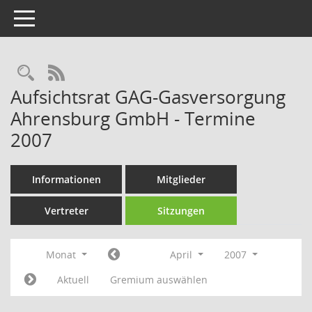
Toggle navigation
Rechercheauswahl
RSS-Feed
Aufsichtsrat GAG-Gasversorgung
Ahrensburg GmbH - Termine
2007
Informationen
Mitglieder
Vertreter
Sitzungen
Monat
April
2007
Aktuell
Gremium auswählen