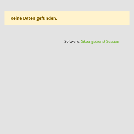
Keine Daten gefunden.
(Wird in
Software:
Sitzungsdienst
Session