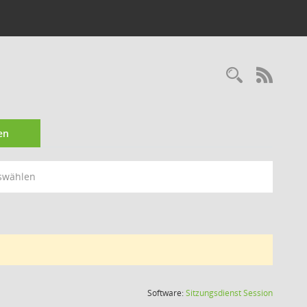
Recherc
RSS-
en
swählen
(Wird in
Software:
Sitzungsdienst
Session