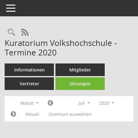
Toggle navigation
Rechercheauswahl
RSS-Feed
Kuratorium Volkshochschule -
Termine 2020
Informationen
Mitglieder
Vertreter
Sitzungen
Monat
Juli
2020
Aktuell
Gremium auswählen