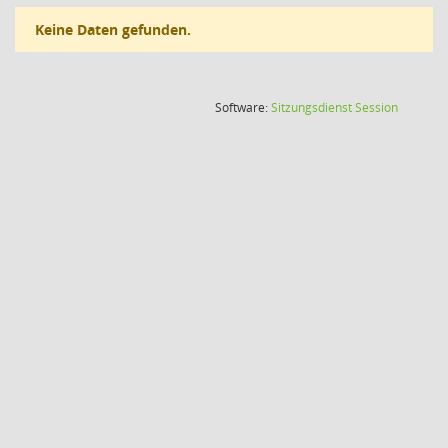
Keine Daten gefunden.
(Wird in
Software:
Sitzungsdienst
Session