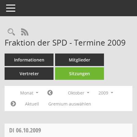
Toggle navigation
Rechercheauswahl
RSS-Feed
Fraktion der SPD - Termine 2009
Informationen
Mitglieder
Vertreter
Sitzungen
Monat
Oktober
2009
Aktuell
Gremium auswählen
DI
06.10.2009