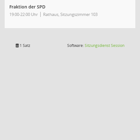
Fraktion der SPD
19:00-22:00 Uhr
Rathaus, Sitzungszimmer 103
(Wird in
1 Satz
Software:
Sitzungsdienst
Session