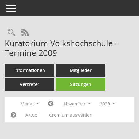
Toggle navigation
Rechercheauswahl
RSS-Feed
Kuratorium Volkshochschule -
Termine 2009
Informationen
Mitglieder
Vertreter
Sitzungen
Monat
November
2009
Aktuell
Gremium auswählen