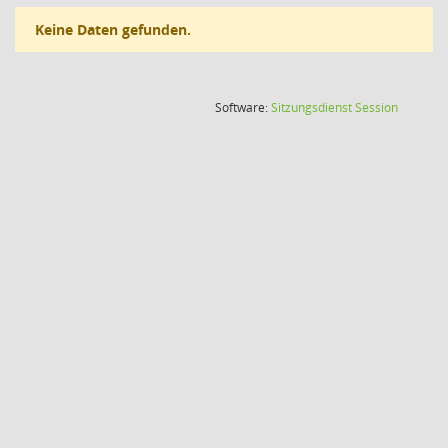
Keine Daten gefunden.
(Wird in
Software:
Sitzungsdienst
Session