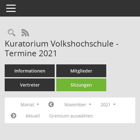
Toggle navigation
Rechercheauswahl
RSS-Feed
Kuratorium Volkshochschule -
Termine 2021
Informationen
Mitglieder
Vertreter
Sitzungen
Monat
November
2021
Aktuell
Gremium auswählen