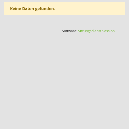
Keine Daten gefunden.
(Wird in
Software:
Sitzungsdienst
Session