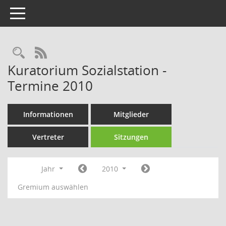
Toggle navigation
Rechercheauswahl
RSS-Feed
Kuratorium Sozialstation -
Termine 2010
Informationen
Mitglieder
Vertreter
Sitzungen
Jahr
2010
Gremium auswählen