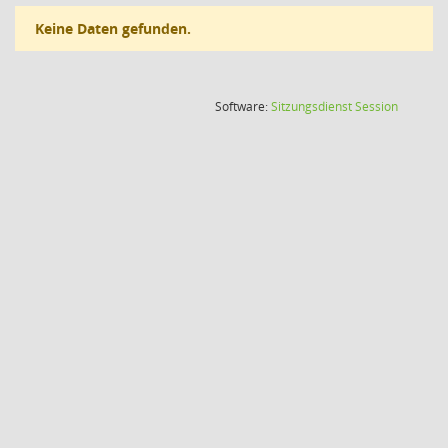
Keine Daten gefunden.
(Wird in
Software:
Sitzungsdienst
Session