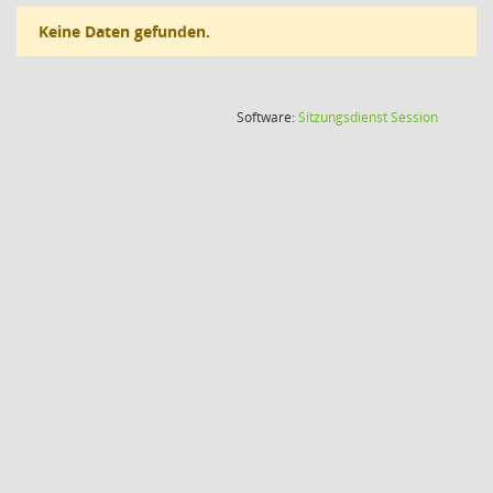
Keine Daten gefunden.
(Wird in
Software:
Sitzungsdienst
Session