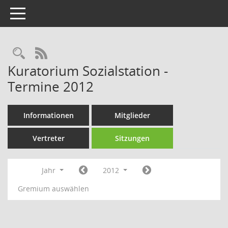
Toggle navigation
Rechercheauswahl
RSS-Feed
Kuratorium Sozialstation -
Termine 2012
Informationen
Mitglieder
Vertreter
Sitzungen
Jahr
2012
Gremium auswählen