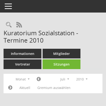
Toggle navigation
Rechercheauswahl
RSS-Feed
Kuratorium Sozialstation -
Termine 2010
Informationen
Mitglieder
Vertreter
Sitzungen
Monat
Juli
2010
Aktuell
Gremium auswählen