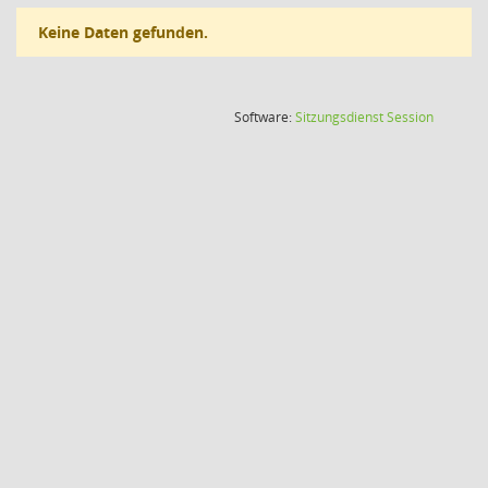
Keine Daten gefunden.
(Wird in
Software:
Sitzungsdienst
Session