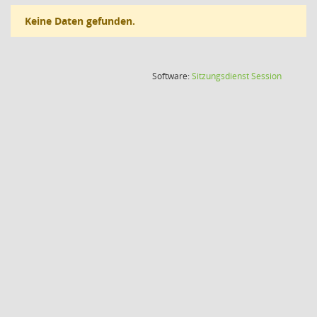
Keine Daten gefunden.
(Wird in
Software:
Sitzungsdienst
Session