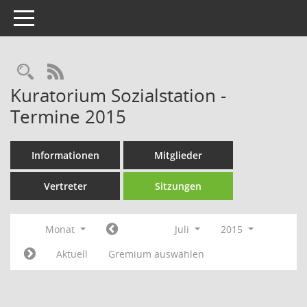
Toggle navigation
Rechercheauswahl
RSS-Feed
Kuratorium Sozialstation -
Termine 2015
Informationen
Mitglieder
Vertreter
Sitzungen
Monat
Juli
2015
Aktuell
Gremium auswählen