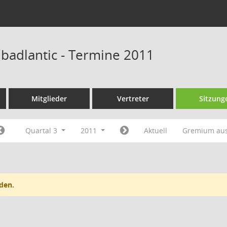
 badlantic - Termine 2011
Mitglieder
Vertreter
Sitzung
Quartal 3
2011
Aktuell
Gremium au
den.