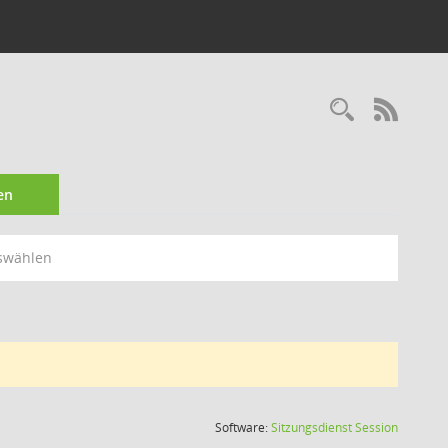
Recherc
RSS-
en
swählen
(Wird in
Software:
Sitzungsdienst
Session