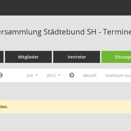
ersammlung Städtebund SH - Termin
Mitglieder
Vertreter
Sitzung
Juli
2012
Aktuell
Gremium au
den.