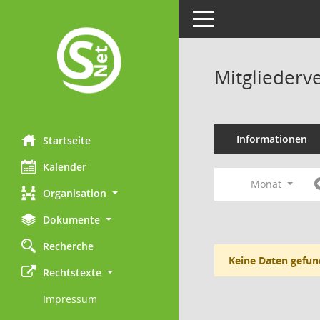
Toggle navigation
Mitgliederv
Informationen
Startseite
Kalender
Monat
Organisation
Dokumente
Recherche
Keine Daten gefun
Rechtstexte
Impressum