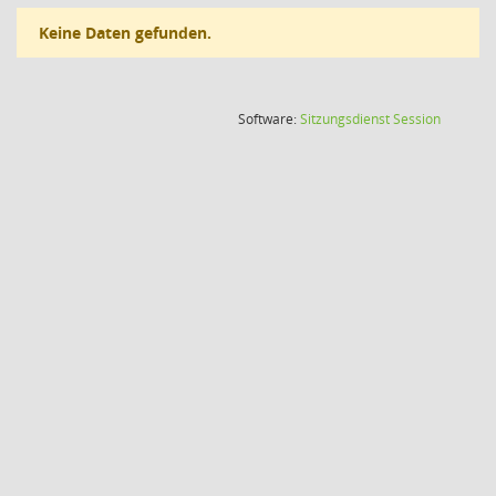
Keine Daten gefunden.
(Wird in
Software:
Sitzungsdienst
Session