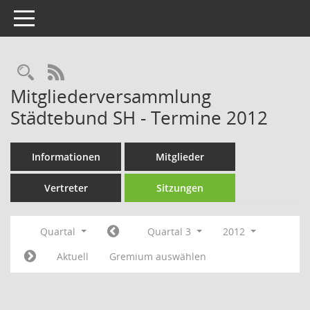
Toggle navigation
Rechercheauswahl
RSS-Feed
Mitgliederversammlung
Städtebund SH - Termine 2012
Informationen
Mitglieder
Vertreter
Sitzungen
Quartal
Quartal 3
2012
Aktuell
Gremium auswählen