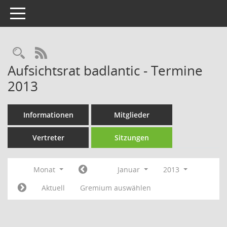
Toggle navigation
Rechercheauswahl
RSS-Feed
Aufsichtsrat badlantic - Termine
2013
Informationen
Mitglieder
Vertreter
Sitzungen
Monat
Januar
2013
Aktuell
Gremium auswählen