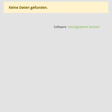
Keine Daten gefunden.
(Wird in
Software:
Sitzungsdienst
Session