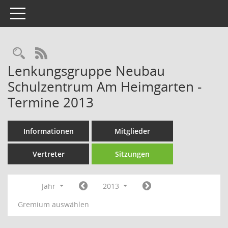
Toggle navigation
Rechercheauswahl
RSS-Feed
Lenkungsgruppe Neubau
Schulzentrum Am Heimgarten -
Termine 2013
Informationen
Mitglieder
Vertreter
Sitzungen
Jahr
2013
Gremium auswählen