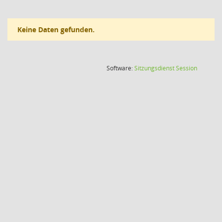
Keine Daten gefunden.
(Wird in
Software:
Sitzungsdienst
Session