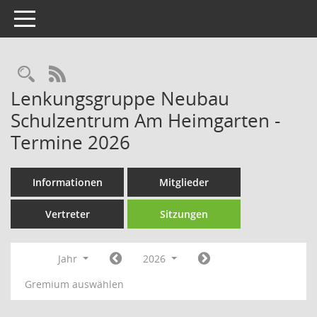
Toggle navigation
Rechercheauswahl
RSS-Feed
Lenkungsgruppe Neubau
Schulzentrum Am Heimgarten -
Termine 2026
Informationen
Mitglieder
Vertreter
Sitzungen
Jahr
2026
Gremium auswählen