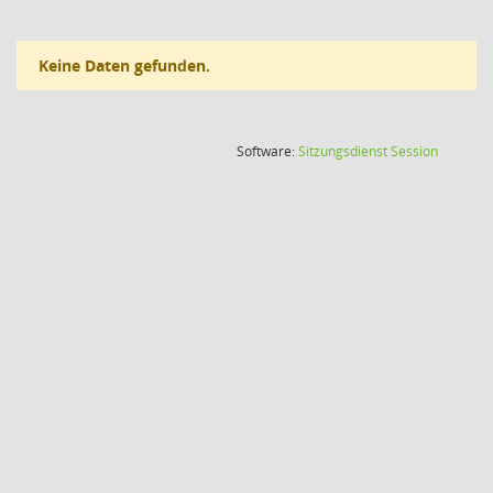
Keine Daten gefunden.
(Wird in
Software:
Sitzungsdienst
Session