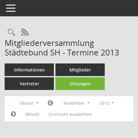
Toggle navigation
Rechercheauswahl
RSS-Feed
Mitgliederversammlung
Städtebund SH - Termine 2013
Informationen
Mitglieder
Vertreter
Sitzungen
Monat
November
2013
Aktuell
Gremium auswählen