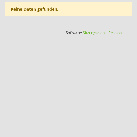
Keine Daten gefunden.
(Wird in
Software:
Sitzungsdienst
Session