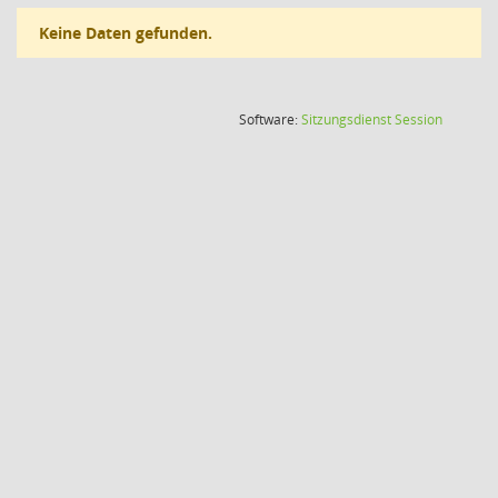
Keine Daten gefunden.
(Wird in
Software:
Sitzungsdienst
Session