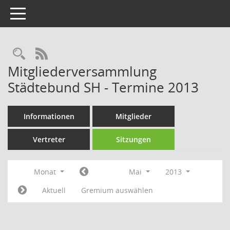
Toggle navigation
Rechercheauswahl
RSS-Feed
Mitgliederversammlung
Städtebund SH - Termine 2013
Informationen
Mitglieder
Vertreter
Sitzungen
Monat
Mai
2013
Aktuell
Gremium auswählen