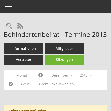
Toggle navigation
Rechercheauswahl
RSS-Feed
Behindertenbeirat - Termine 2013
Informationen
Mitglieder
Vertreter
Sitzungen
Monat
Dezember
2013
Aktuell
Gremium auswählen
Keine Daten gefunden.