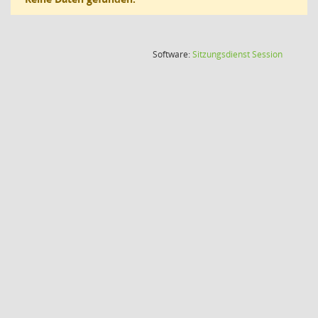
(Wird in
Software:
Sitzungsdienst
Session