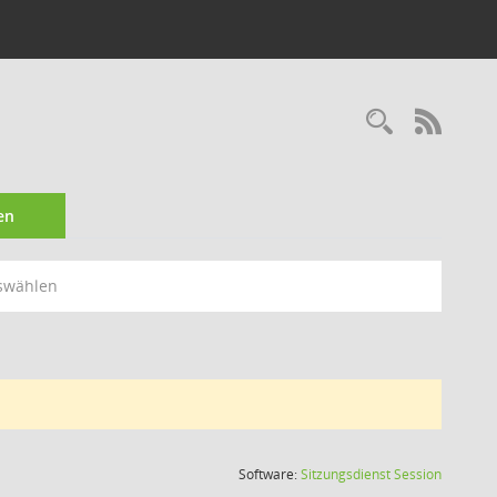
Recherc
RSS-
en
swählen
(Wird in
Software:
Sitzungsdienst
Session