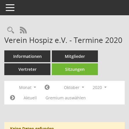
Toggle navigation
Rechercheauswahl
RSS-Feed
Verein Hospiz e.V. - Termine 2020
Informationen
Mitglieder
Vertreter
Sitzungen
Monat
Oktober
2020
Aktuell
Gremium auswählen
Keine Daten gefunden.