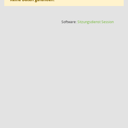
(Wird in
Software:
Sitzungsdienst
Session