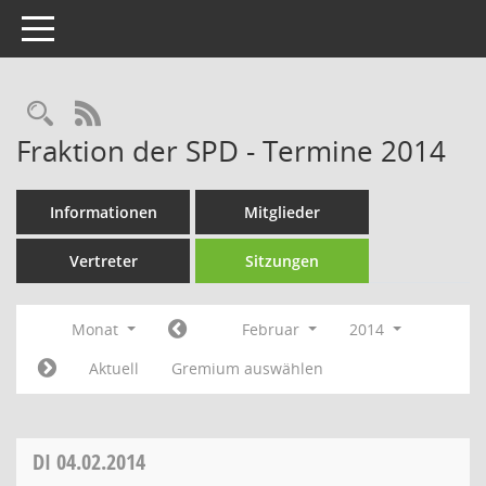
Toggle navigation
Rechercheauswahl
RSS-Feed
Fraktion der SPD - Termine 2014
Informationen
Mitglieder
Vertreter
Sitzungen
Monat
Februar
2014
Aktuell
Gremium auswählen
DI
04.02.2014