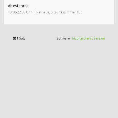
Ältestenrat
19:30-22:30 Uhr
Rathaus, Sitzungszimmer 103
(Wird in
1 Satz
Software:
Sitzungsdienst
Session