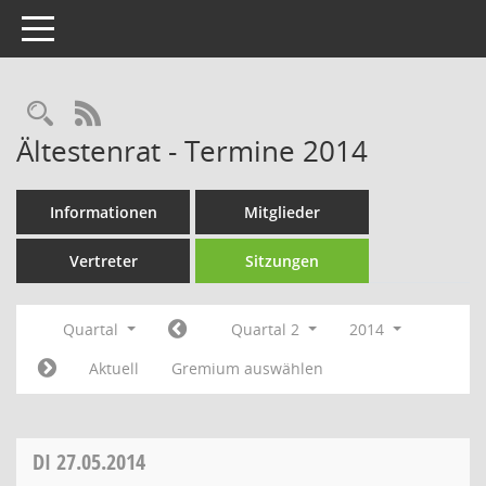
Toggle navigation
Rechercheauswahl
RSS-Feed
Ältestenrat - Termine 2014
Informationen
Mitglieder
Vertreter
Sitzungen
Quartal
Quartal 2
2014
Aktuell
Gremium auswählen
DI
27.05.2014