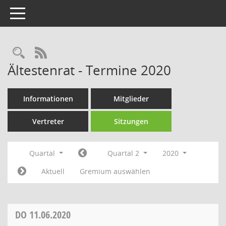
Toggle navigation
Rechercheauswahl
RSS-Feed
Ältestenrat - Termine 2020
Informationen
Mitglieder
Vertreter
Sitzungen
Quartal
Quartal 2
2020
Aktuell
Gremium auswählen
DO
11.06.2020