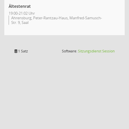
Ältestenrat
19:00-21:02 Uhr
Ahrensburg, Peter-Rantzau-Haus, Manfred-Samusch-
Str. 9, Saal
(Wird in
1 Satz
Software:
Sitzungsdienst
Session