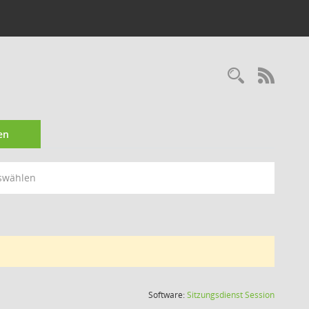
Recherc
RSS-
en
swählen
(Wird in
Software:
Sitzungsdienst
Session