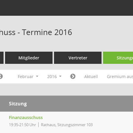
huss - Termine 2016
Mitglieder
Vertreter
Sitzung
Februar
2016
Aktuell
Gremium au
Sitzung
Finanzausschuss
19:35-21:50 Uhr
Rathaus, Sitzungszimmer 103