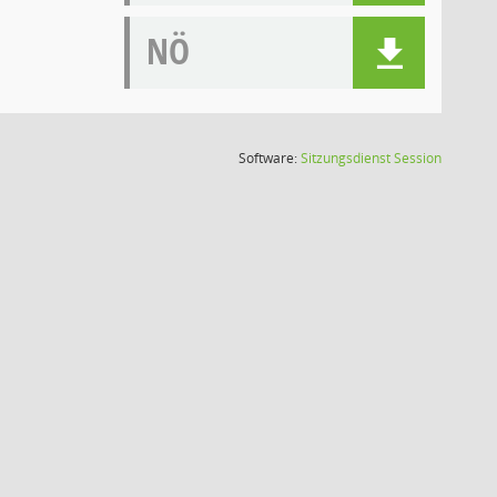
NÖ
(Wird in
Software:
Sitzungsdienst
Session