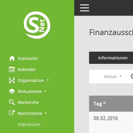
Toggle navigation
Finanzaussc
Informationen
Startseite
Kalender
Monat
Organisation
Dokumente
Recherche
Tag
Rechtstexte
08.02.2016
Impressum