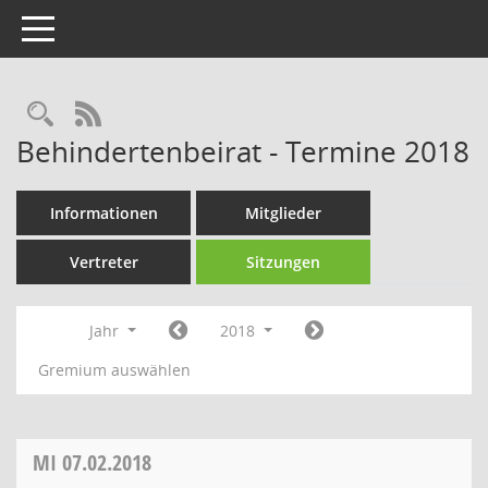
Toggle navigation
Rechercheauswahl
RSS-Feed
Behindertenbeirat - Termine 2018
Informationen
Mitglieder
Vertreter
Sitzungen
Jahr
2018
Gremium auswählen
MI
07.02.2018