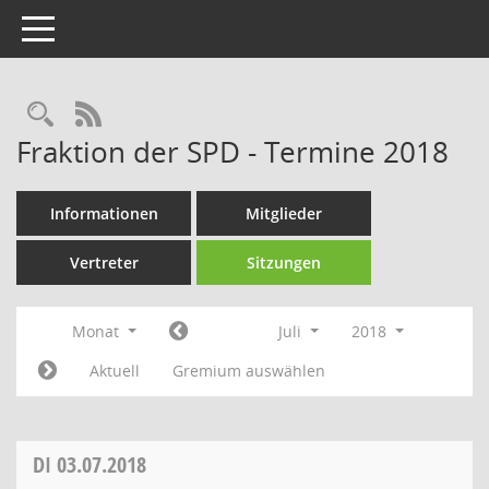
Toggle navigation
Rechercheauswahl
RSS-Feed
Fraktion der SPD - Termine 2018
Informationen
Mitglieder
Vertreter
Sitzungen
Monat
Juli
2018
Aktuell
Gremium auswählen
DI
03.07.2018