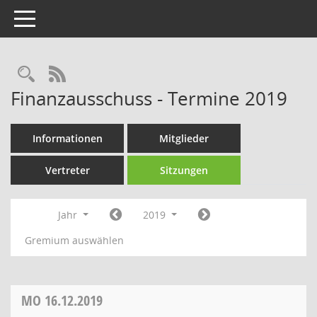
Toggle navigation
Rechercheauswahl
RSS-Feed
Finanzausschuss - Termine 2019
Informationen
Mitglieder
Vertreter
Sitzungen
Jahr
2019
Gremium auswählen
MO
16.12.2019