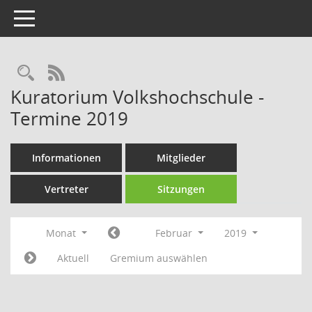
Toggle navigation
Rechercheauswahl
RSS-Feed
Kuratorium Volkshochschule -
Termine 2019
Informationen
Mitglieder
Vertreter
Sitzungen
Monat
Februar
2019
Aktuell
Gremium auswählen