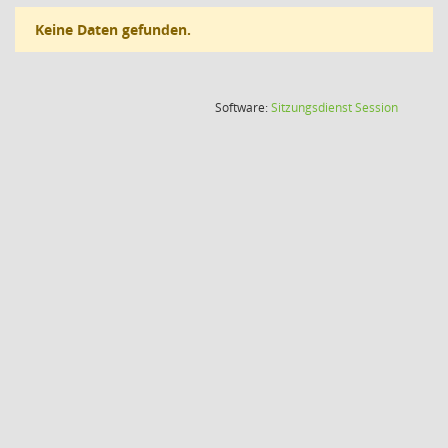
Keine Daten gefunden.
(Wird in
Software:
Sitzungsdienst
Session