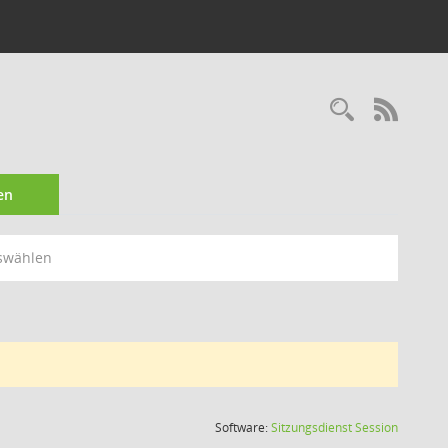
Recherc
RSS-
en
swählen
(Wird in
Software:
Sitzungsdienst
Session